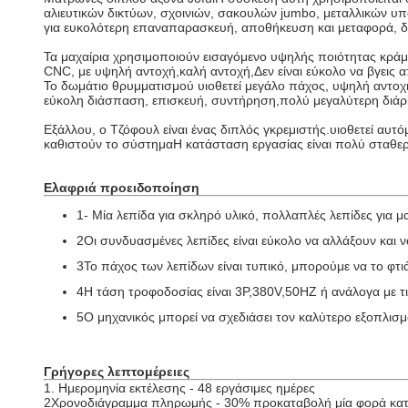
αλιευτικών δικτύων, σχοινιών, σακουλών jumbo, μεταλλικών υ
για ευκολότερη επαναπαρασκευή, αποθήκευση και μεταφορά, δ
Τα μαχαίρια χρησιμοποιούν εισαγόμενο υψηλής ποιότητας κράμα
CNC, με υψηλή αντοχή,καλή αντοχή,Δεν είναι εύκολο να βγεις 
Το δωμάτιο θρυμματισμού υιοθετεί μεγάλο πάχος, υψηλή αντο
εύκολη διάσπαση, επισκευή, συντήρηση,πολύ μεγαλύτερη διάρ
Εξάλλου, ο Τζόφουλ είναι ένας διπλός γκρεμιστής.
υιοθετεί αυτ
καθιστούν το σύστημα
Η κατάσταση εργασίας είναι πολύ σταθερ
Ελαφριά προειδοποίηση
1- Μία λεπίδα για σκληρό υλικό, πολλαπλές λεπίδες για μ
2Οι συνδυασμένες λεπίδες είναι εύκολο να αλλάξουν και 
3Το πάχος των λεπίδων είναι τυπικό, μπορούμε να το φτ
4Η τάση τροφοδοσίας είναι 3P,380V,50HZ ή ανάλογα με τι
5Ο μηχανικός μπορεί να σχεδιάσει τον καλύτερο εξοπλισμ
Γρήγορες λεπτομέρειες
1. Ημερομηνία εκτέλεσης - 48 εργάσιμες ημέρες
2Χρονοδιάγραμμα πληρωμής - 30% προκαταβολή μία φορά κατ