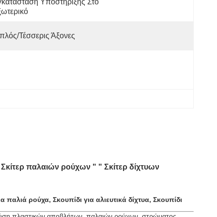
κατάσταση Υποστήριξης Στο 
ξωτερικό
πλός/τέσσερις Άξονες
 Σκίτερ παλαιών ρούχων " " Σκίτερ δίχτυων
α παλιά ρούχα, Σκουπίδι για αλιευτικά δίχτυα, Σκουπίδι
θραύση πλαστικών αποβλήτων, παλαιών ρούχων, στρώματος,