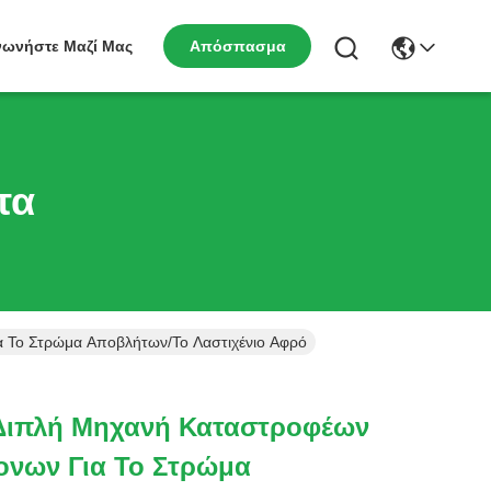
νωνήστε Μαζί Μας
Απόσπασμα
τα
 Το Στρώμα Αποβλήτων/το Λαστιχένιο Αφρό
 Διπλή Μηχανή Καταστροφέων
ονων Για Το Στρώμα