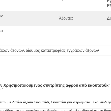
Εγ
Ε
ν 
Άξονας:
Δι
ι 
ράφων άξονων
, 
δίδυμος καταστροφέας εγγράφων άξονων
ν.
Χρησιμοποιούμενος συντρίπτης αφρού από καουτσούκ
"
 "
των με διπλό άξονα
Σκουπίδι, Σκουπίδι για στρώματα, Σκουπίδι γι
 συνήθως για την ακατέργαστη θραύση, η οποία είναι ιδανική για τη 