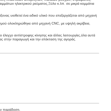
ειμμάτων ηλεκτρικού ρεύματος,Ξύλο κ.λπ. σε μικρά κομμάτια
ονας υιοθετεί ένα ειδικό υλικό που επεξεργάζεται από μηχανή
ισμού ολοκληρώθηκε από μηχανή CNC, με υψηλή ακρίβεια,
έλεγχο αντίστροφης κίνησης και άλλες λειτουργίες,όλα αυτά
 σας στην παραγωγή και την επέκταση της αγοράς.
ην παράδοση.