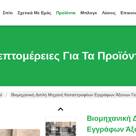
Σπίτι
Σχετικά Με Εμάς
Προϊόντα
Μπλογκ
Λύσεις
Επικοι
επτομέρειες Για Τα Προϊόν
ύ
Βιομηχανική Διπλή Μηχανή Καταστροφέων Εγγράφων Άξονων Για
Βιομηχανική
Εγγράφων Άξ