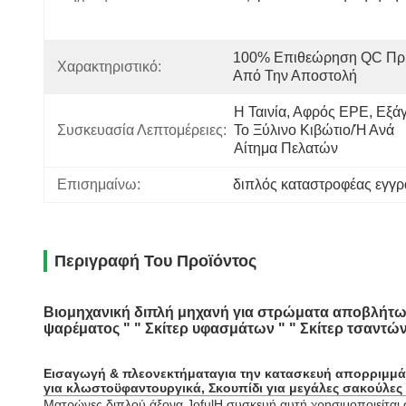
100% Επιθεώρηση QC Πρι
Χαρακτηριστικό:
Από Την Αποστολή
Η Ταινία, Αφρός EPE, Εξάγε
Συσκευασία Λεπτομέρειες:
Το Ξύλινο Κιβώτιο/ή Ανά 
Αίτημα Πελατών
Επισημαίνω:
διπλός καταστροφέας εγγ
Περιγραφή Του Προϊόντος
Βιομηχανική διπλή μηχανή για στρώματα αποβλήτω
ψαρέματος " " Σκίτερ υφασμάτων " " Σκίτερ τσαντών
Εισαγωγή & πλεονεκτήματα
για την κατασκευή απορριμμά
για κλωστοϋφαντουργικά, Σκουπίδι για μεγάλες σακούλες
Ματρώνες διπλού άξονα Joful
Η συσκευή αυτή χρησιμοποιείται