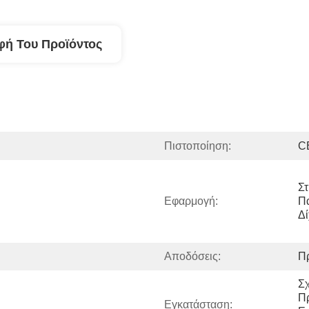
φή Του Προϊόντος
Πιστοποίηση:
C
Στ
Εφαρμογή:
Πα
Δί
Αποδόσεις:
Π
Σχ
Πρ
Εγκατάσταση: