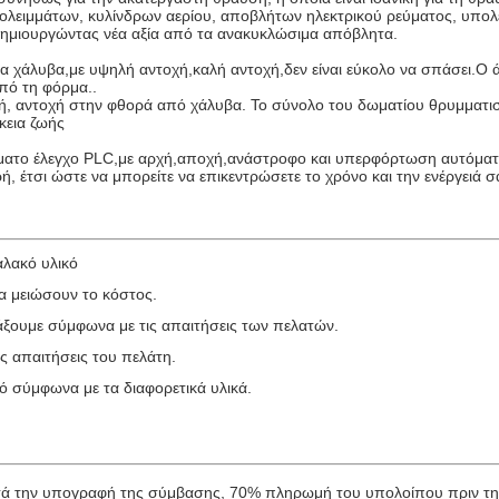
πολειμμάτων, κυλίνδρων αερίου, αποβλήτων ηλεκτρικού ρεύματος, υπολ
ημιουργώντας νέα αξία από τα ανακυκλώσιμα απόβλητα.
 χάλυβα,με υψηλή αντοχή,καλή αντοχή,δεν είναι εύκολο να σπάσει.Ο άξ
από τη φόρμα..
χή, αντοχή στην φθορά από χάλυβα. Το σύνολο του δωματίου θρυμματ
κεια ζωής
όματο έλεγχο PLC,με αρχή,αποχή,ανάστροφο και υπερφόρτωση αυτόματο 
ή, έτσι ώστε να μπορείτε να επικεντρώσετε το χρόνο και την ενέργειά
αλακό υλικό
να μειώσουν το κόστος.
ιάξουμε σύμφωνα με τις απαιτήσεις των πελατών.
ς απαιτήσεις του πελάτη.
ό σύμφωνα με τα διαφορετικά υλικά.
ά την υπογραφή της σύμβασης, 70% πληρωμή του υπολοίπου πριν τ