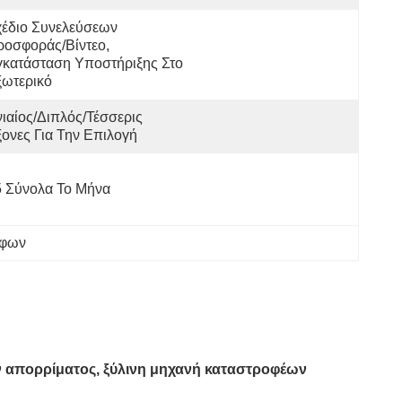
έδιο Συνελεύσεων 
οσφοράς/βίντεο, 
κατάσταση Υποστήριξης Στο 
ξωτερικό
ιαίος/διπλός/τέσσερις 
ονες Για Την Επιλογή
5 Σύνολα Το Μήνα
άφων
 απορρίματος, ξύλινη μηχανή καταστροφέων