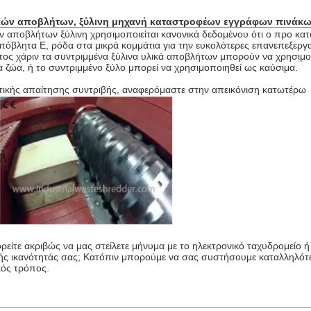
ικών αποβλήτων, ξύλινη μηχανή καταστροφέων εγγράφων πινάκ
ων αποβλήτων
ξύλινη χρησιμοποιείται κανονικά δεδομένου ότι ο προ κατ
 απόβλητα Ε, ρόδα στα μικρά κομμάτια για την ευκολότερες επανεπεξερ
τος χάριν τα συντριμμένα ξύλινα υλικά αποβλήτων μπορούν να χρησι
τα ζώα, ή το συντριμμένο ξύλο μπορεί να χρησιμοποιηθεί ως καύσιμα.
ρετικής απαίτησης συντριβής, αναφερόμαστε στην απεικόνιση κατωτέρω
είτε ακριβώς να μας στείλετε μήνυμα με το ηλεκτρονικό ταχυδρομείο ή 
γωγής ικανότητάς σας; Κατόπιν μπορούμε να σας συστήσουμε καταλληλό
κός τρόπος.