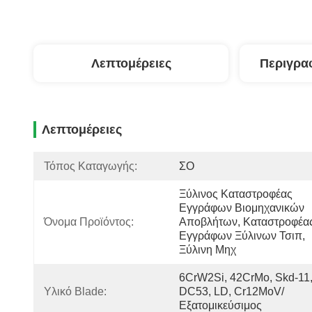
Λεπτομέρειες
Περιγρα
Λεπτομέρειες
Τόπος Καταγωγής:
ΣΟ
Ξύλινος Καταστροφέας 
Εγγράφων Βιομηχανικών 
Όνομα Προϊόντος:
Αποβλήτων, Καταστροφέας
Εγγράφων Ξύλινων Τσιπ, 
Ξύλινη Μηχ
6CrW2Si, 42CrMo, Skd-11, 
Υλικό Blade:
DC53, LD, Cr12MoV/
Εξατομικεύσιμος