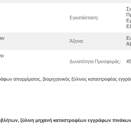
Σχ
Πρ
Εγκατάσταση:
Εγ
Ε
ν 
Εν
Άξονα:
Άξ
ι 
Δυνατότητα Προσφοράς:
4
γράφων απορρίματος
, 
βιομηχανικός ξύλινος καταστροφέας εγγρ
βλήτων, ξύλινη μηχανή καταστροφέων εγγράφων πινάκων