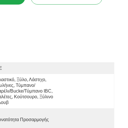
E
αστικό, Ξύλο, Λάστιχο, 
ωλήνες, Τύμπανο/
ρέλι/bucke/τύμπανο IBC, 
λέτες, Κούτσουρο, Ξύλινο 
λουβ
υνατότητα Προσαρμογής