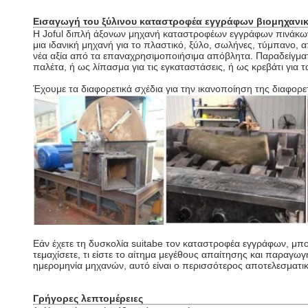
Εισαγωγή
του
ξύλινου καταστροφέα εγγράφων βιομηχαν
Η Joful
διπλή άξονων
μηχανή
καταστροφέων εγγράφων πινάκ
μια ιδανική μηχανή για το πλαστικό, ξύλο, σωλήνες, τύμπανο,
νέα αξία από τα επαναχρησιμοποιήσιμα απόβλητα. Παραδείγμα
παλέτα, ή ως λίπασμα για τις εγκαταστάσεις, ή ως κρεβάτι για 
Έχουμε τα διαφορετικά σχέδια για την ικανοποίηση της διαφο
Εάν έχετε τη δυσκολία suitabe τον καταστροφέα εγγράφων, μπορ
τεμαχίσετε, τι είστε το αίτημα μεγέθους απαίτησης και παρα
ημερομηνία μηχανών, αυτό είναι ο περισσότερος αποτελεσματι
Γρήγορες λεπτομέρειες