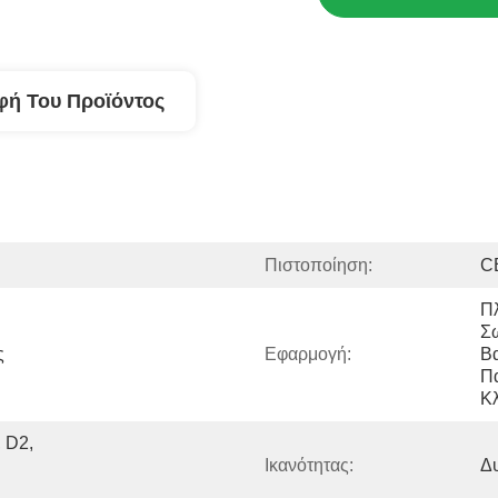
φή Του Προϊόντος
Πιστοποίηση:
C
Πλ
Σ
 
Εφαρμογή:
Βα
Πα
Κ
D2, 
Ικανότητας:
Δ