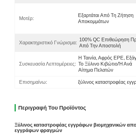
Εξαρτάται Από Τη Ζήτηση 
Μοτέρ:
Αποκομμάτων
100% QC Επιθεώρηση Πρι
Χαρακτηριστικό Γνώρισμα:
Από Την Αποστολή
Η Ταινία, Αφρός EPE, Εξάγε
Συσκευασία Λεπτομέρειες:
Το Ξύλινο Κιβώτιο/ή Ανά 
Αίτημα Πελατών
Επισημαίνω:
ξύλινος καταστροφέας εγ
Περιγραφή Του Προϊόντος
Ξύλινος καταστροφέας εγγράφων βιομηχανικών απο
εγγράφων φραγμών