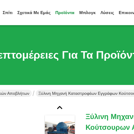
Σπίτι
Σχετικά Με Εμάς
Προϊόντα
Μπλογκ
Λύσεις
Επικοι
επτομέρειες Για Τα Προϊόν
ικών Αποβλήτων
Ξύλινη Μηχανή Καταστροφέων Εγγράφων Κούτσου
Ξύλινη Μηχα
Κούτσουρων 