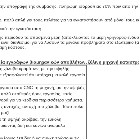
την υπογραφή της σύμβασης, πληρωμή ισορροπίας 70% πριν από την
 πολύ απλή για τους πελάτες για να εγκαταστήσουν από μόνοι τους κ
ρικό την εγκατάσταση
ικής περιόδου τα σπασμένα μέρη (αποκλείοντας τα μέρη γρήγορος-ένδυ
 είναι διαθέσιμοι για να λύσουν τα μεγάλα προβλήματα στο εξωτερικό 
τιμή κόστους.
οφέα εγγράφων βιομηχανικών αποβλήτων, ξύλινη μηχανή κατασ
ας χάλυβα κραμάτων, με την υψηλής
 εξασφαλιστεί ότι υπάρχει μια καλή εργασία
ξεργασία από CNC τη μηχανή, με την υψηλής
 πολύ σταθερός όρος εργασίας, εσείς
γορά για να κερδίσει περισσότερα χρήματα.
ής αντοχής, αντοχή του χάλυβα. Τόσο πολύ
 μαζί
 τη υψηλή ακρίβεια, την εύκολη
ποιώντας ζωή και κανένα ανώμαλο
ακέραιες λεπίδες ή να συγκεντρώσουν τις