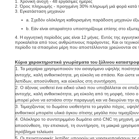
1.
Χρονική ανοχή - 48 εργάσιμες ημέρες
2. Όρος πληρωμής - προηγμένη 30% πληρωμή μιά φορά κατά 
3. Εγκατάσταση μηχανών
a.
Σχεδόν ολόκληρη καθορισμένη παράδοση μηχανών έξω,
b.
Εάν είναι απαραίτητο υποστηρίζουμε επίσης στο εξωτε
4.
Η εγγυητική περίοδός μας είναι 12 μήνες. Εντός της εγγυητ
προκαλείται από τους ανθρώπινους παράγοντες. Και οι τεχνικοί
περίοδο τα σπασμένα μέρη που αποστέλλονται χρεώνονται σε 
Κύρια χαρακτηριστικά γνωρίσματα του ξύλινου καταστρ
1.
Τα μαχαίρια χρησιμοποιούν τον εισαγόμενο υψηλής ποιότητ
αντοχής, καλή ανθεκτικότητα, μη εύκολη να σπάσει. Και ώστε να
λεπίδων, αποσύνθεση, και εύκολος στη συντήρηση.
2.
Ο άξονας υιοθετεί ένα ειδικό υλικό που υποβάλλεται σε επε
αντοχής, καλή ανθεκτικότητα, μη εύκολη από τη μορφή, τόσο ο
μπορεί μόνο να εστιάσει στην παραγωγή και να διευρύνει την α
3. Τεμαχίζοντας το δωμάτιο υιοθετήστε το μεγάλο πάχος, υψηλ
ανθεκτικοί μπορείτε υλικά όγκου σίτισης μεγάλα που τεμαχίζουν
4. Ολόκληρο το συντετριμμένο δωμάτιο από CNC τη μηχανή, με
αποσύνθεση, την επισκευή, τη συντήρηση, τη μακριά χρησιμο
πρόβλημα τελείωσε
5.
Οι περιστροφικές λεπίδες μπορούν να χρησιμοποιήσουν τις 