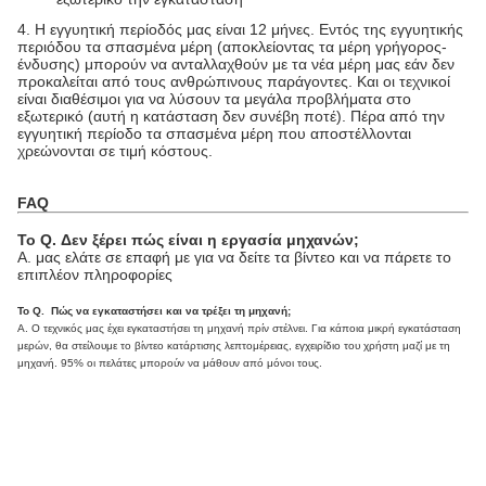
4.
Η εγγυητική περίοδός μας είναι 12 μήνες. Εντός της εγγυητικής
περιόδου τα σπασμένα μέρη (αποκλείοντας τα μέρη γρήγορος-
ένδυσης) μπορούν να ανταλλαχθούν με τα νέα μέρη μας εάν δεν
προκαλείται από τους ανθρώπινους παράγοντες. Και οι τεχνικοί
είναι διαθέσιμοι για να λύσουν τα μεγάλα προβλήματα στο
εξωτερικό (αυτή η κατάσταση δεν συνέβη ποτέ). Πέρα από την
εγγυητική περίοδο τα σπασμένα μέρη που αποστέλλονται
χρεώνονται σε τιμή κόστους.
FAQ
Το Q. Δεν ξέρει πώς είναι η εργασία μηχανών;
Α. μας ελάτε σε επαφή με για να δείτε τα βίντεο και να πάρετε το
επιπλέον πληροφορίες
Το Q. Πώς να εγκαταστήσει και να τρέξει τη μηχανή;
Α. Ο τεχνικός μας έχει εγκαταστήσει τη μηχανή πρίν στέλνει. Για κάποια μικρή εγκατάσταση
μερών, θα στείλουμε το βίντεο κατάρτισης λεπτομέρειας, εγχειρίδιο του χρήστη μαζί με τη
μηχανή. 95% οι πελάτες μπορούν να μάθουν από μόνοι τους.