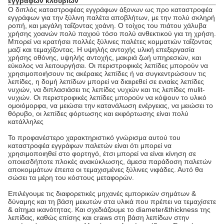
εγγράφων κλουβιών
Ο διπλός καταστροφέας εγγράφων άξονων ως προ καταστροφέα
εγγράφων για την ξύλινη παλέτα αποβλήτων, με την πολύ σκληρή
ροπή, και μεγάλη ταΐζοντας χοάνη. Ο τοίχος του πιάτου χάλυβα
χρήσης χοανών πολύ παχιού τόσο πολύ ανθεκτικού για τη χρήση.
Μπορεί να κρατήσει πολλές ξύλινες παλέτες κομματιών ταΐζοντας
μαζί και τεμαχίζοντας. Η
υψηλής αντοχής υλική επεξεργασία
χρήσης οθόνης, υψηλής αντοχής, μακριά ζωή υπηρεσιών, και
εύκολος να λειτουργήσει. Οι περιστροφικές λεπίδες μπορούν να
χρησιμοποιήσουν τις ακέραιες λεπίδες ή να συγκεντρώσουν τις
λεπίδες, η δομή λεπίδων μπορεί να διαιρεθεί σε ενιαίες λεπίδες
νυχιών, να διπλασιάσει τις λεπίδες νυχιών και τις λεπίδες mulit-
νυχιών. Οι περιστροφικές λεπίδες μπορούν να κόψουν το υλικό
ομοιόμορφα, να μειώσει την κατανάλωση ενέργειας, να μειώσει το
θόρυβο, οι λεπίδες φόρτωσης και εκφόρτωσης είναι πολύ
κατάλληλες
Το προφανέστερο χαρακτηριστικό γνώρισμα αυτού του
καταστροφέα εγγράφων παλετών είναι ότι μπορεί να
χρησιμοποιηθεί στο φορτηγό, έτσι μπορεί να είναι κίνηση σε
οποιεσδήποτε πλοκές ανακύκλωσης, άμεσα παράδοση παλετών
αποκομμάτων έπειτα οι τεμαχισμένες ξύλινες νιφάδες. Αυτό θα
σώσει τα μέρη του κόστους μεταφορών.
Επιλέγουμε τις διαφορετικές μηχανές εμπορικών σημάτων &
δύναμης και τη βάση μειωτών στα υλικά που πρέπει να τεμαχίσετε
& αίτημα ικανότητας. Και σχεδιάζουμε το diameter&thickness της
λεπίδας, καθώς επίσης και craws στη βάση λεπίδων στην