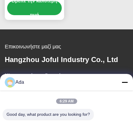
Βρείτε την καλύτερη
συντρίμμιο
αντιεμπλοκή σκιά
πλέγμα grinder
τιμή
εξατομικευμένο
Επικοινωνήστε μαζί μας
Hangzhou Joful Industry Co., Ltd
Ηλεκτρονικό ταχυδρομείο
Ada
ada.zhang@jofulindustry.com
6:29 AM
Η διεύθυνσή μας
Good day, what product are you looking for?
Διεύθυνση
No.1 Rd, περιοχή βιομηχανίας Dongzhou, περιοχή Fuyang, πόλη