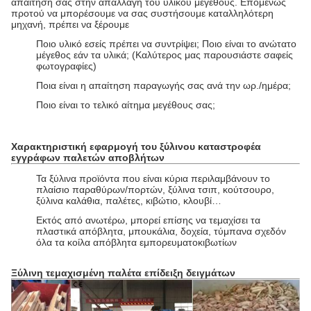
απαίτησή σας στην
απαλλαγή του υλικού μεγέθους.
Επομένως
προτού να μπορέσουμε να σας συστήσουμε καταλληλότερη
μηχανή, πρέπει να ξέρουμε
Ποιο υλικό εσείς πρέπει να συντρίψει; Ποιο είναι το ανώτατο
μέγεθος εάν τα υλικά; (Καλύτερος μας παρουσιάστε σαφείς
φωτογραφίες)
Ποια είναι η απαίτηση παραγωγής σας ανά την ωρ./ημέρα;
Ποιο είναι το τελικό αίτημα μεγέθους σας;
Χαρακτηριστική εφαρμογή του ξύλινου καταστροφέα
εγγράφων παλετών αποβλήτων
Τα ξύλινα προϊόντα που είναι κύρια περιλαμβάνουν το
πλαίσιο παραθύρων/πορτών, ξύλινα τσιπ, κούτσουρο,
ξύλινα καλάθια, παλέτες, κιβώτιο, κλουβί…
Εκτός από ανωτέρω, μπορεί επίσης να τεμαχίσει τα
πλαστικά απόβλητα, μπουκάλια, δοχεία, τύμπανα σχεδόν
όλα τα κοίλα απόβλητα εμπορευματοκιβωτίων
Ξύλινη τεμαχισμένη παλέτα επίδειξη δειγμάτων