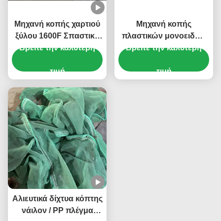
Τυποποιητής
Μηχανή κοπής χαρτιού
Μηχανή κοπής
ξύλου 1600F Σπαστικό
πλαστικών μονοειδών
Βρείτε την καλύτερη
χαρτιού με
Βρείτε την καλύτερη
PP PE Εύκολη
χωρητικότητα 1000kg/h
τροφοδοσία Μονοειδών
και προσαρμοσμένο
τιμή
PET Σπαστικές μηχανές
τιμή
μήκος μεταφορέα
υψηλής απόδοσης
εργασίας
Αλιευτικά δίχτυα κόπτης
νάιλον / PP πλέγμα