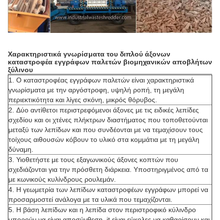
Χαρακτηριστικά γνωρίσματα του διπλού άξονων
καταστροφέα εγγράφων παλετών βιομηχανικών αποβλήτων
ξύλινου
1.
Ο καταστροφέας εγγράφων παλετών είναι χαρακτηριστικά
γνωρίσματα με την αργόστροφη, υψηλή ροπή, τη μεγάλη
περιεκτικότητα και λίγες σκόνη, μικρός θόρυβος.
2.
Δύο αντίθετοι περιστρεφόμενοι άξονες με τις ειδικές λεπίδες
σχεδίου και οι χτένες πλήκτρων διαστήματος που τοποθετούνται
μεταξύ των λεπίδων και που συνδέονται με να τεμαχίσουν τους
τοίχους αιθουσών κόβουν το υλικό στα κομμάτια με τη μεγάλη
δύναμη.
3.
Υιοθετήστε με
τους εξαγωνικούς
άξονες κοπτών που
σχεδιάζονται για την πρόσθετη διάρκεια. Υποστηριγμένος από τα
με κωνικούς κυλίνδρους ρουλεμάν.
4.
Η γεωμετρία των λεπίδων καταστροφέων εγγράφων μπορεί να
προσαρμοστεί ανάλογα με τα υλικά που τεμαχίζονται.
5. Η βάση λεπίδων και η λεπίδα στον περιστροφικό κύλινδρο
μπορούν να είναι αποσύνθεση .it είναι εύκολες να καθαρίσουν και