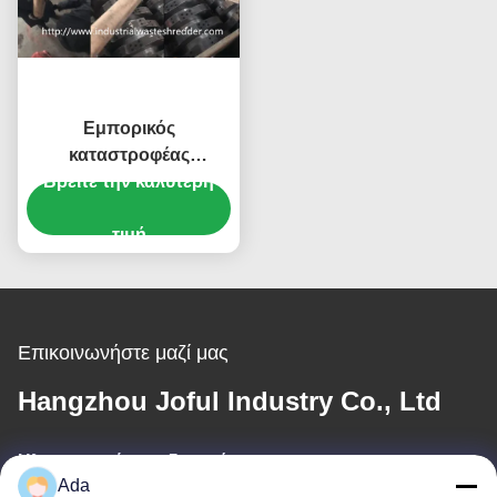
Εμπορικός
καταστροφέας
εγγράφων χαρτονιού
Βρείτε την καλύτερη
στερεών αποβλήτων,
βιομηχανική μηχανή
τιμή
καταστροφέων
εγγράφων εγγράφου
Επικοινωνήστε μαζί μας
Hangzhou Joful Industry Co., Ltd
Ηλεκτρονικό ταχυδρομείο
Ada