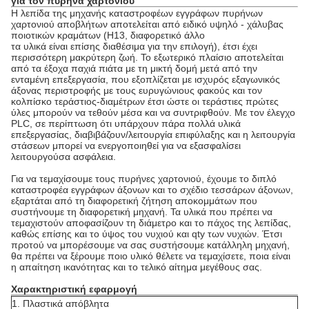
για τον πυρήνα χαρτονιού
Η λεπίδα της μηχανής καταστροφέων εγγράφων πυρήνων
χαρτονιού αποβλήτων αποτελείται από ειδικό υψηλό - χάλυβας
ποιοτικών κραμάτων (H13, διαφορετικό άλλο
τα υλικά είναι επίσης διαθέσιμα για την επιλογή), έτσι έχει
περισσότερη μακρύτερη ζωή.
Το εξωτερικό πλαίσιο αποτελείται
από τα έξοχα παχιά πιάτα με τη μικτή δομή μετά από την
ενταμένη επεξεργασία, που εξοπλίζεται με ισχυρός εξαγωνικός
άξονας περιστροφής με τους ευρυγώνιους φακούς και τον
κολπίσκο τεράστιος-διαμέτρων έτσι ώστε οι τεράστιες πρώτες
ύλες μπορούν να τεθούν μέσα και να συντριφθούν. Με τον έλεγχο
PLC, σε περίπτωση ότι υπάρχουν πάρα πολλά υλικά
επεξεργασίας, διαβιβάζουν/λειτουργία επιφύλαξης και η λειτουργία
στάσεων μπορεί να ενεργοποιηθεί για να εξασφαλίσει
λειτουργούσα ασφάλεια.
Για να τεμαχίσουμε τους πυρήνες χαρτονιού, έχουμε το διπλό
καταστροφέα εγγράφων άξονων και το σχέδιο τεσσάρων άξονων,
εξαρτάται από τη διαφορετική ζήτηση αποκομμάτων που
συστήνουμε τη διαφορετική μηχανή. Τα υλικά που πρέπει να
τεμαχιστούν αποφασίζουν τη διάμετρο και το πάχος της λεπίδας,
καθώς επίσης και το ύψος του νυχιού και qty των νυχιών. Έτσι
προτού να μπορέσουμε να σας συστήσουμε κατάλληλη μηχανή,
θα πρέπει να ξέρουμε ποιο υλικό θέλετε να τεμαχίσετε, ποια είναι
η απαίτηση ικανότητας και το τελικό αίτημα μεγέθους σας.
Χαρακτηριστική εφαρμογή
1.
Πλαστικά απόβλητα