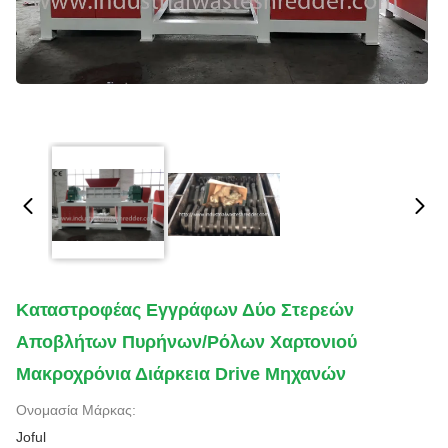
Καταστροφέας Εγγράφων Δύο Στερεών
Αποβλήτων Πυρήνων/ρόλων Χαρτονιού
Μακροχρόνια Διάρκεια Drive Μηχανών
Ονομασία Μάρκας:
Joful