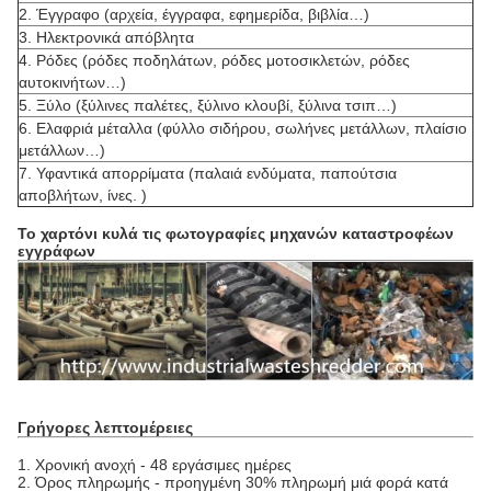
2.
Έγγραφο (αρχεία, έγγραφα, εφημερίδα, βιβλία…)
3.
Ηλεκτρονικά απόβλητα
4.
Ρόδες (ρόδες ποδηλάτων, ρόδες μοτοσικλετών, ρόδες
αυτοκινήτων…)
5.
Ξύλο (ξύλινες παλέτες, ξύλινο κλουβί, ξύλινα τσιπ…)
6.
Ελαφριά μέταλλα (φύλλο σιδήρου, σωλήνες μετάλλων, πλαίσιο
μετάλλων…)
7.
Υφαντικά απορρίματα (παλαιά ενδύματα, παπούτσια
αποβλήτων, ίνες. )
Το χαρτόνι κυλά τις φωτογραφίες μηχανών καταστροφέων
εγγράφων
Γρήγορες λεπτομέρειες
1.
Χρονική ανοχή - 48 εργάσιμες ημέρες
2. Όρος πληρωμής - προηγμένη 30% πληρωμή μιά φορά κατά