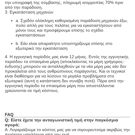
την υπογραφή της σύμβασης, πληρωμή ισορροπίας 70% πριν
από την παράδοση.
3. Εγκατάσταση μηχανών
a.
Σχεδόν ολόκληρη καθορισμένη παράδοση μηχανών έξω,
πολύ απλή για τους πελάτες για να εγκαταστήσουν από
μόνοι τους και προσφέρουμε επίσης το σχέδιο
εγκαταστάσεων
b.
Εάν είναι απαραίτητο υποστηρίζουμε επίσης στο
εξωτερικό την εγκατάσταση
4.
Η εγγυητική περίοδός μας είναι 12 μήνες. Εντός της εγγυητικής
περιόδου τα σπασμένα μέρη (αποκλείοντας τα μέρη γρήγορος-
ένδυσης) μπορούν να ανταλλαχθούν με τα νέα μέρη μας εάν δεν
προκαλείται από τους ανθρώπινους παράγοντες. Και οι τεχνικοί
είναι διαθέσιμοι για να λύσουν τα μεγάλα προβλήματα στο
εξωτερικό (αυτή η κατάσταση δεν συνέβη ποτέ). Πέρα από την
εγγυητική περίοδο τα σπασμένα μέρη που αποστέλλονται
χρεώνονται σε τιμή κόστους.
FAQ
Q: Είστε έχετε την ανταγωνιστική τιμή στην παγκόσμια
αγορά;
Α: Λογαριάζουμε το κόστος μας για να σιγουρευτούμε ακριβώς την
ποιότητα υψηλότερη από την τιμή.