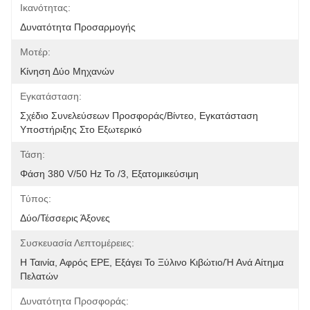
Ικανότητας:
Δυνατότητα Προσαρμογής
Μοτέρ:
Κίνηση Δύο Μηχανών
Εγκατάσταση:
Σχέδιο Συνελεύσεων Προσφοράς/βίντεο, Εγκατάσταση 
Υποστήριξης Στο Εξωτερικό
Τάση:
Φάση 380 V/50 Hz Το /3, Εξατομικεύσιμη
Τύπος:
Δύο/τέσσερις Άξονες
Συσκευασία Λεπτομέρειες:
Η Ταινία, Αφρός EPE, Εξάγει Το Ξύλινο Κιβώτιο/ή Ανά Αίτημα 
Πελατών
Δυνατότητα Προσφοράς: