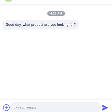
ada.zhang@jofulindustry.com
4:23 AM
Η διεύθυνσή μας
Good day, what product are you looking for?
Διεύθυνση
No.1 Rd, περιοχή βιομηχανίας Dongzhou, περιοχή Fuyang, πόλη
Hangzhou, Κίνα, 311400
Τηλεφώνημα
86-571-63559816
Πολιτική απορρήτου
|
Sitemap
Κίνα Καλό Ποιότητα καταστροφέας εγγράφων βιομηχανικών
αποβλήτων Προμηθευτής. -2026 Hangzhou Joful Industry Co.,
Ltd Όλα. Όλα τα δικαιώματα διατηρούνται.