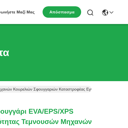
νωνήστε Μαζί Μας
Απόσπασμα
τα
Μηχανών Κουρελιών Σφουγγαριών Καταστροφέας Εγγράφων Αφρού
φουγγάρι EVA/EPS/XPS
ότητας Τεμνουσών Μηχανών