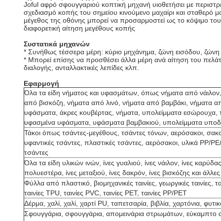
Joful αφρό σφουγγαριού κοπτική μηχανή υιοθετήσει με περιστ
σχεδιασμό κοπής του σημείου κινούμενο μαχαίρι και σταθερό 
μέγεθος της οθόνης μπορεί να προσαρμοστεί ως το κόψιμο του 
διαφορετική αίτηση μεγέθους κοπής
Συστατικά μηχανών
* Συνήθως τέσσερα μέρη: κύριο μηχάνημα, ζώνη εισόδου, ζών
* Μπορεί επίσης να προσθέσει άλλα μέρη ανά αίτηση του πελ
διαλογής, ανταλλακτικές λεπίδες κλπ.
Εφαρμογή
Όλα τα είδη νήματος και υφασμάτων, όπως νήματα από νάιλον
από βισκόζη, νήματα από λινό, νήματα από βαμβάκι, νήματα απ
υφάσματα, άκρες κουβέρτας, νήματα, υπολείμματα εσώρουχα, τ
υφασμένα υφάσματα, υφάσματα βαμβακιού, υπολείμματα υπο
Τάκοι όπως τσάντες-μεγέθους, τσάντες τόνων, αερόσακοι, σακο
υφαντικές τσάντες, πλαστικές τσάντες, αερόσακοι, υλικά PP/PE
τσάντες
Όλα τα είδη υλικών ινών, ίνες γυαλιού, ίνες νάιλον, ίνες καρύδα
πολυεστέρα, ίνες μεταξιού, ίνες δακρόν, ίνες βισκόζης και άλλες
Φύλλα από πλαστικό, βιομηχανικές ταινίες, γεωργικές ταινίες, τα
ταινίες TPU, ταινίες PVC, ταινίες PET, ταινίες PP/PET
Δέρμα, χαλί, χαλί, χαρτί PU, ταπετσαρία, βιβλία, χαρτόνια, φυτι
Σφουγγάρια, σφουγγάρια, απομεινάρια στρωμάτων, εύκαμπτο