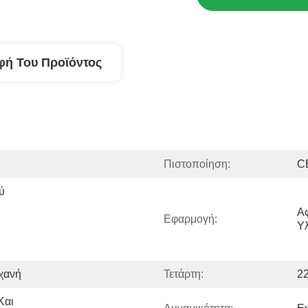
φή Του Προϊόντος
Πιστοποίηση:
C
 
Αφ
Εφαρμογή:
Υλ
χανή
Τετάρτη:
22
αι 