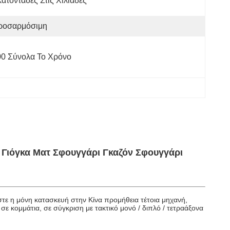
ατοντάδες Στις Χιλιάδες
ροσαρμόσιμη
00 Σύνολα Το Χρόνο
Γιόγκα Ματ Σφουγγάρι Γκαζόν Σφουγγάρι
ίμαστε η μόνη κατασκευή στην Κίνα προμήθεια τέτοια μηχανή,
 κομμάτια, σε σύγκριση με τακτικό μονό / διπλό / τετραάξονα