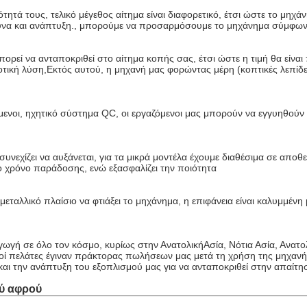
νότητά τους, τελικό μέγεθος αίτημα είναι διαφορετικό, έτσι ώστε το μη
ευνα και ανάπτυξη., μπορούμε να προσαρμόσουμε το μηχάνημα σύμφωνα
ορεί να ανταποκριθεί στο αίτημα κοπής σας, έτσι ώστε η τιμή θα είνα
οτική λύση,Εκτός αυτού, η μηχανή μας φορώντας μέρη (κοπτικές λεπίδες
όμενοι, ηχητικό σύστημα QC, οι εργαζόμενοι μας μπορούν να εγγυηθού
συνεχίζει να αυξάνεται, για τα μικρά μοντέλα έχουμε διαθέσιμα σε απο
 χρόνο παράδοσης, ενώ εξασφαλίζει την ποιότητα
ταλλικό πλαίσιο να φτιάξει το μηχάνημα, η επιφάνεια είναι καλυμμένη μ
γωγή σε όλο τον κόσμο, κυρίως στην ΑνατολικήΑσία, Νότια Ασία, Ανατ
ρικοί πελάτες έγιναν πράκτορας πωλήσεων μας μετά τη χρήση της μηχ
αι την ανάπτυξη του εξοπλισμού μας για να ανταποκριθεί στην απαίτη
ού αφρού