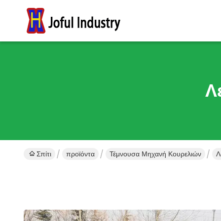
Λ
Σπίτι
προϊόντα
Τέμνουσα Μηχανή Κουρελιών
Λ