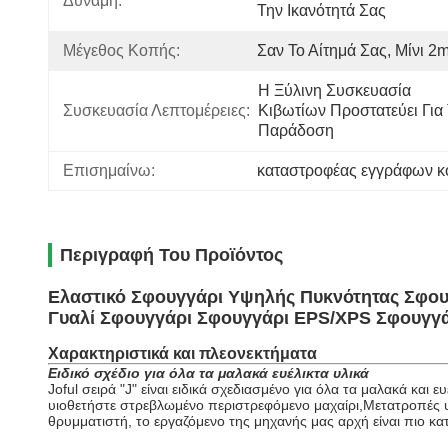
Δύναμη:
Την Ικανότητά Σας
Μέγεθος Κοπής:
Σαν Το Αίτημά Σας, Μίνι 2
Η Ξύλινη Συσκευασία 
Συσκευασία Λεπτομέρειες:
Κιβωτίων Προστατεύει Για 
Παράδοση
Επισημαίνω:
καταστροφέας εγγράφων κ
Περιγραφή Του Προϊόντος
Ελαστικό Σφουγγάρι Υψηλής Πυκνότητας Σφου
Γυαλί Σφουγγάρι Σφουγγάρι EPS/XPS Σφουγγ
Χαρακτηριστικά και πλεονεκτήματα
Ειδικό σχέδιο για όλα τα μαλακά ευέλικτα υλικά
Joful σειρά "J" είναι ειδικά σχεδιασμένο για όλα τα μαλακά και
υιοθετήστε στρεβλωμένο περιστρεφόμενο μαχαίρι,Μετατροπές υψ
θρυμματιστή, το εργαζόμενο της μηχανής μας αρχή είναι πιο κα