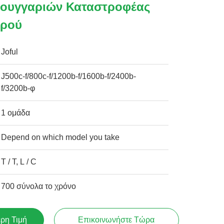
φουγγαριών Καταστροφέας
φρού
Joful
J500c-f/800c-f/1200b-f/1600b-f/2400b-
f/3200b-φ
1 ομάδα
Depend on which model you take
T / T, L / C
700 σύνολα το χρόνο
ερη Τιμή
Επικοινωνήστε Τώρα