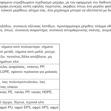
ρεφόμενο στρεβλωμένο σχεδιασμό μαχαίρι, με την εφαρμογή του διεθνο
μαχαίρι,συνεχής κοπή υψηλής ταχύτητας, ακριβώς όπως ένα μεγάλο ψαλ
τελικού μεγέθους αίτημα σας, ένα μηχάνημα μπορεί να εξοπλιστεί με 
η εξόδου, συσκευή οξύνειας λεπίδων, προσαρμόσιμη μέγεθος πλέγμα ο
άτη, όπως: συσκευή ανεμιστήρα, συσκευή απομάκρυνσης σκόνης, ανιχν
, νήματα από πολυεστέρα, νήματα
ό μετάξι, νήματα από μαλλί, ρούχα,
ζιν, πετσέτες,Άλλα απόβλητα, μη
δημάτων κλπ.
ύλες ασφαλείας, τσάντες PP,
/LDPE, εφόσον πρόκειται για μαλακές
ς, ίνες πολυπροπυλενίου, ίνες
 ίνες υλικών
ινίες PE, ταινίες PP, ταινίες HDPE,
κό άχυρο, δίχτυα, σχοινιά κλπ.
 αφρό PU, αφρό EPS, αφρό XPS, αφρό