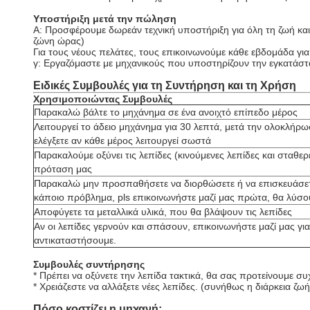
Υποστήριξη μετά την πώληση
Α: Προσφέρουμε δωρεάν τεχνική υποστήριξη για όλη τη ζωή κα
ζώνη ώρας)
Για τους νέους πελάτες, τους επικοινωνούμε κάθε εβδομάδα γι
γ: Εργαζόμαστε με μηχανικούς που υποστηρίζουν την εγκατάστ
Ειδικές Συμβουλές για τη Συντήρηση και τη Χρήση
Χρησιμοποιώντας Συμβουλές
Παρακαλώ βάλτε το μηχάνημα σε ένα ανοιχτό επίπεδο μέρος
Λειτουργεί το άδειο μηχάνημα για 30 λεπτά, μετά την ολοκλήρ
ελέγξετε αν κάθε μέρος λειτουργεί σωστά
Παρακαλούμε οξύνει τις λεπίδες (κινούμενες λεπίδες και σταθε
πρόταση μας
Παρακαλώ μην προσπαθήσετε να διορθώσετε ή να επισκευάσετ
κάποιο πρόβλημα, pls επικοινωνήστε μαζί μας πρώτα, θα λύσ
Αποφύγετε τα μεταλλικά υλικά, που θα βλάψουν τις λεπίδες
Αν οι λεπίδες γερνούν και σπάσουν, επικοινωνήστε μαζί μας για
αντικαταστήσουμε.
Συμβουλές συντήρησης
* Πρέπει να οξύνετε την λεπίδα τακτικά, θα σας προτείνουμε σ
* Χρειάζεστε να αλλάξετε νέες λεπίδες. (συνήθως η διάρκεια ζω
Πόσο κοστίζει η μηχανή;