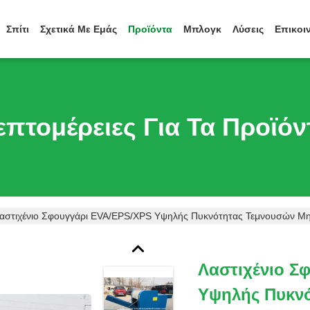
Σπίτι
Σχετικά Με Εμάς
Προϊόντα
Μπλογκ
Λύσεις
Επικοι
επτομέρειες Για Τα Προϊόν
αστιχένιο Σφουγγάρι EVA/EPS/XPS Υψηλής Πυκνότητας Τεμνουσών 
Λαστιχένιο Σ
Υψηλής Πυκν