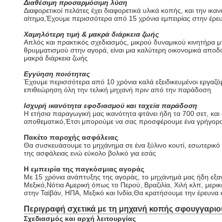
Διαθέσιμη προσαρμόσιμη λύση
Διαφορετικοί πελάτες έχει διαφορετικά υλικά κοπής, και την ικα
αίτημα,Έχουμε περισσότερα από 15 χρόνια εμπειρίας στην έρ
Χαμηλότερη τιμή & μακρά διάρκεια ζωής
Απλός και πρακτικός σχεδιασμός, μικρού δυναμικού κινητήρα μπ
θρυμματισμού στην αγορά, είναι μια καλύτερη οικονομικά αποδ
μακρά διάρκεια ζωής
Εγγύηση ποιότητας
Έχουμε περισσότερα από 10 χρόνια καλά εξειδικευμένοι εργαζ
επιθεώρηση όλη την τελική μηχανή πριν από την παράδοση
Ισχυρή ικανότητα εφοδιασμού και ταχεία παράδοση
Η ετήσια παραγωγική μας ικανότητα φτάνει ήδη τα 700 σετ, και 
αποθεματικό,Έτσι μπορούμε να σας προσφέρουμε ένα γρήγορο
Πακέτο παροχής ασφάλειας
Θα συσκευάσουμε το μηχάνημα σε ένα ξύλινο κουτί, εσωτερικό με
της ασφάλειας ενώ εύκολο βολικό για εσάς
Η εμπειρία της παγκόσμιας αγοράς
Με 15 χρόνια ανάπτυξης της αγοράς, το μηχάνημά μας ήδη εξα
Μεξικό,Νότια Αμερική όπως το Περού, Βραζιλία, Χιλή κλπ, με
στην Ταϊβάν, ΗΠΑ, Μεξικό και Ινδία,
Θα κρατήσουμε την έρευνα κ
Περιγραφή σχετικά με τη μηχανή κοπής σφουγγαρι
Σχεδιασμός και αρχή λειτουργίας