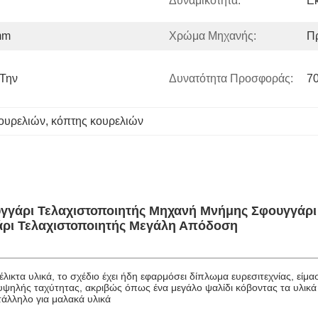
Δυναμικότητα:
Εκ
mm
Χρώμα Μηχανής:
Π
Την 
Δυνατότητα Προσφοράς:
7
ουρελιών
, 
κόπτης κουρελιών
γγάρι Τελαχιστοποιητής Μηχανή Μνήμης Σφουγγάρι 
άρι Τελαχιστοποιητής Μεγάλη Απόδοση
 ευέλικτα υλικά, το σχέδιο έχει ήδη εφαρμόσει δίπλωμα ευρεσιτεχνίας, ε
ηλής ταχύτητας, ακριβώς όπως ένα μεγάλο ψαλίδι κόβοντας τα υλικά σε
τάλληλο για μαλακά υλικά