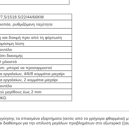
5/7,5/1518.5/22/44/66KW
οπέα, ρυθμιζόμενη ταχύτητα
 και δοκιμή πριν από τη φόρτωση
ρμόσιμη λύση
μοντέλο
άπι διανομής
 χιλιοστά
m, μπορεί να προσαρμοστεί
 εργαλείων, 4/6/8 κομμάτια μαχαίρι
 εργαλείων, 2 κομμάτια μαχαίρι
μοντέλο
ρού μεγέθους έως 2 mm
00KG
 εγγύησης τα σπασμένα εξαρτήματα (εκτός από τα γρήγορα φθαρμένα) μ
αι διαθέσιμοι για την επίλυση μεγάλων προβλημάτων στο εξωτερικό ((