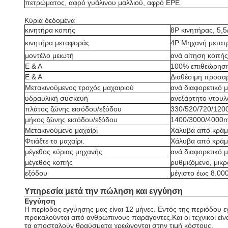
πετρώματος, αφρό γυάλινου μαλλιού, αφρό EPE
Κύρια δεδομένα
κινητήρα κοπής
8P κινητήρας, 5,
κινητήρα μεταφοράς
4P Μηχανή μετατρ
μοντέλο μειωτή
ανά αίτηση κοπής
Ε & Α
100% επιθεώρηση
Ε & Α
Διαθέσιμη προσα
Μετακινούμενος τροχός μαχαιριού
ανά διαφορετικό 
υδραυλική συσκευή
ανεξάρτητο ντουλ
πλάτος ζώνης εισόδου/εξόδου
330/520/720/1200
μήκος ζώνης εισόδου/εξόδου
1400/3000/4000m
Μετακινούμενο μαχαίρι
Χάλυβα από κράμα
Φτιάξτε το μαχαίρι.
Χάλυβα από κράμα
μέγεθος κύριας μηχανής
ανά διαφορετικό 
μέγεθος κοπής
ρυθμιζόμενο, μικ
εξόδου
μέγιστο έως 8.0
Υπηρεσία μετά την πώληση και εγγύηση
Εγγύηση
Η περίοδος εγγύησης μας είναι 12 μήνες. Εντός της περιόδου
προκαλούνται από ανθρώπινους παράγοντες.Και οι τεχνικοί είν
τα αποσταλούν θραύσματα χρεώνονται στην τιμή κόστους.