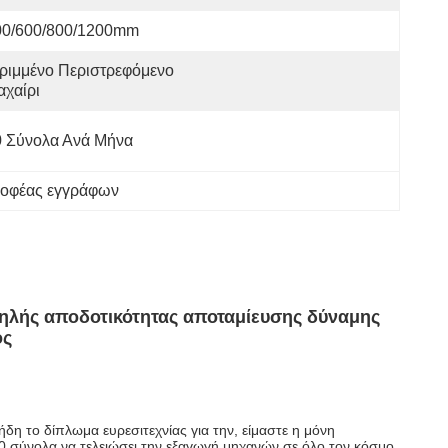
00/600/800/1200mm
ριμμένο Περιστρεφόμενο 
χαίρι
0 Σύνολα Ανά Μήνα
ροφέας εγγράφων
ψηλής αποδοτικότητας αποταμίευσης δύναμης
ος
δη το δίπλωμα ευρεσιτεχνίας για την, είμαστε η μόνη
00 σύνολα να τελειώσει την εξαγωγή μηχανών σε όλο τον κόσμο