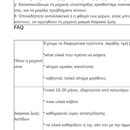
γ: Κατασκευάζουμε τη μηχανή υποστήριξης εγκαθιστάμε overse
σας, και τα μεγάλα προβλήματα λύνουν
δ: Οποιαδήποτε ανταλλακτικά ή η φθορά των μερών, εσείς μπ
κόστους, να εγγυηθούν τη μηχανή μακριά διάρκεια ζωής
FAQ
Έχουμε τα διαφορετικά πρότυπα, ακριβής τιμή 
*what υλικά που πρέπει να κόψετε
Πόσο η μηχανή
είναι
* αίτημα ωριαίας ικανότητας
* κόβοντας τελικό αίτημα μεγέθους
Γενικά 10-26 μήνες, εξαρτώνται από κατωτέρω
* ποια υλικά κόβετε
Διάρκεια ζωής
* καθημερινές ώρες απασχόλησης
λεπίδων
* τα υλικά καθαρίζουν ή όχι, εάν του με την άμμ