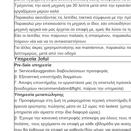
Τρέχοντας την κενή μηχανή για 30 λεπτά μετά από την εγκατάστ
εργαζόμενοι μερών καλά
Παρακαλώ ακονίζοντας τις λεπίδες τακτικά σύμφωνα με την πρ
Παρακαλώ μην επισκευάστε τη μηχανή οι ίδιοι, εάν οποιοδήπο
μηχανή αρχικά και μας έρχεται σε επαφή με, εμείς θα λύσει τ
Εάν οι λεπίδες που παίρνουν παλαιός ή σπασμένου, παρακαλώ 
πάρουν νέα και να το αντικαταστήσουν
Για άλλες άκρες χρησιμοποίησης και maintennce, παρακαλώ πε
λεπτομερώς, μετά από τον οδηγό
Υπηρεσία Joful
Pre-Sale υπηρεσία
α: Service&suggestion διαβουλεύσεων προσφοράς
β: Εξεταστική υποστήριξη δειγμάτων.
Γ: Άποψη υποστήριξης το εργοστάσιό μας (η επιστολή πρόσ
ξενοδοχείων recommendation&flight, παίρνει την υπηρεσία)
Υπηρεσία μεταπώλησης
α: Προσφέρουμε στη ζωή τη μακροχρόνια τεχνική υποστήριξη δ
έρευνα ερώτησης πώλησης μέσα σε 12 ώρες πιό lastest. (μπορ
υπηρεσία εάν είμαστε στην ίδια διαφορά ώρας)
β: Έχουμε την κανονική επιστροφής επίσκεψη για όλους τους π
πελάτες, τους ερχόμαστε σε επαφή με κάθε εβδομάδα για ανατ
που θα έρθουμε σε επαφή με καθενός/δύο μήνες για ανατροφο