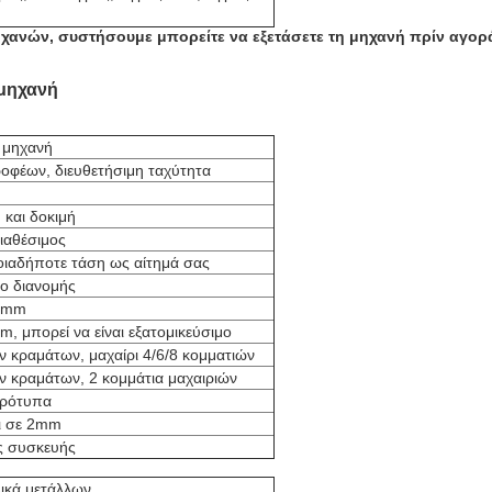
ανών, συστήσουμε μπορείτε να εξετάσετε τη μηχανή πρίν αγορά
 μηχανή
f μηχανή
οφέων, διευθετήσιμη ταχύτητα
και δοκιμή
ιαθέσιμος
οιαδήποτε τάση ως αίτημά σας
ίο διανομής
00mm
 μπορεί να είναι εξατομικεύσιμο
 κραμάτων, μαχαίρι 4/6/8 κομματιών
ν κραμάτων, 2 κομμάτια μαχαιριών
πρότυπα
νι σε 2mm
ης συσκευής
λικά μετάλλων