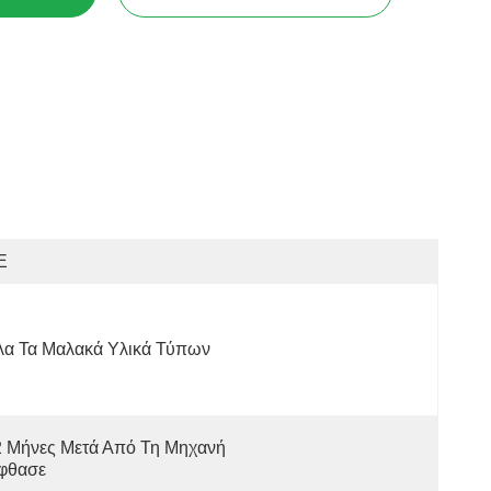
E
λα Τα Μαλακά Υλικά Τύπων
 Μήνες Μετά Από Τη Μηχανή 
φθασε