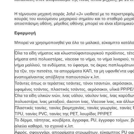
Η τέμνουσα μηχανή σειράς Joful «J» υιοθετεί με το περιστρεφ
κουράς του κινούμενου μαχαιριού σημείου και το σταθερό μαχα
αποσπάσιμη οθόνη, μέγεθος οθόνης μπορεί να είναι εξατομικεύ
Εφαρμογή
Μπορεί να χρησιμοποιηθεί για όλο το μαλακό, εύκαμπτο κατά
Όλα τα είδη νήματος και κλωστοϋφαντουργικού προϊόντος, τέτ
νήματα από πολυεστέρες, viscose το νήμα, το νήμα λιναριού, τ
νήμα μαλλιού, τα ενδύματα, το ύφασμα, τις άκρες παπλωμάτω
τα τζιν, την πετσέτα, τα απορρίματα ΚΑΠ, τα μη υφανθε'ντα υ
εναπομείναντας απόβλητα παπουτσιών κ.λπ.
Τσάντες όπως οι τεράστιες τσάντες, τόνοι τσαντών, αερόσακοι,
υφαμένες τσάντες, πλαστικές τσάντες, αερόσακοι, υλικά PP/PE/
Όλα τα είδη υλικών ινών, ίνας υάλου, νάυλον ίνας, ίνας καρύδ
πολυεστέρα, ίνας μεταξιού, dacron ίνας, Viscose ίνας, και άλλω
Πλαστικές ταινίες, ταινίες βιομηχανίας, ταινίες γεωργίας, ταινίες 
TPU, ταινίες PVC, ταινίες της PET, λουρίδες PP/PET
Το δέρμα, τάπητας, κουβέρτα, έγγραφα, PU, έγγραφο τοίχων, β
αλιεύει καθαρό, τα σχοινιά κ.λπ.
Αφρός, σφουγγάρι, απορρίματα στρωμάτων, εύκαμπτος PU αφ