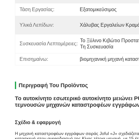
Τάση Εργασίας:
Εξατομικεύσιμος
Υλικά Λεπίδων:
Χάλυβας Εργαλείων Κραμ
Το Ξύλινο Κιβώτιο Προστατ
Συσκευασία Λεπτομέρειες:
Τη Συσκευασία
Επισημαίνω:
βιομηχανική μηχανή κατα
Περιγραφή Του Προϊόντος
Το αυτοκίνητο εσωτερικό αυτοκίνητο μειώνει
τεμνουσών μηχανών καταστροφέων εγγράφων 
Σχέδιο & εφαρμογή
Η μηχανή καταστροφέων εγγράφων σειράς Joful «J» σχεδιάζεται 
κατασκευή στον ανεφοδιασμό της Κίνας τέτοια μηχανή, με 15 έ