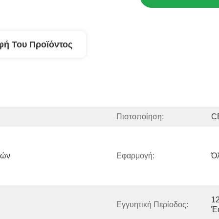
φή Του Προϊόντος
Πιστοποίηση:
C
ών 
Εφαρμογή:
Ό
12
Εγγυητική Περίοδος:
Έ