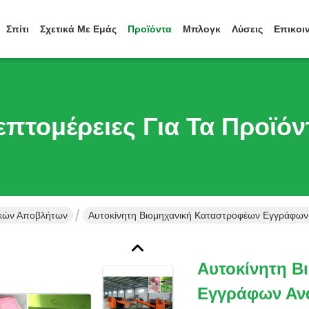
Σπίτι
Σχετικά Με Εμάς
Προϊόντα
Μπλογκ
Λύσεις
Επικοι
επτομέρειες Για Τα Προϊόν
ικών Αποβλήτων
Αυτοκίνητη Βιομηχανική Καταστροφέων Εγγράφω
Αυτοκίνητη Β
Εγγράφων Αν