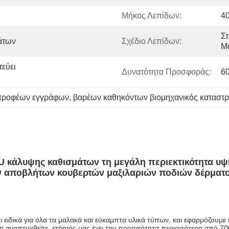
Μήκος Λεπίδων:
4
Στ
άτων
Σχέδιο Λεπίδων:
Μα
εύει 
Δυνατότητα Προσφοράς:
6
στροφέων εγγράφων
, 
βαρέων καθηκόντων βιομηχανικός καταστ
 PU κάλυψης καθισμάτων τη μεγάλη περιεκτικότητα υ
αποβλήτων κουβερτών μαξιλαριών ποδιών δέρματ
ειδικά για όλα τα μαλακά και εύκαμπτα υλικά τύπων, και εφαρμόζουμε ή
τη αναπτυχθείτε, ετήσιός μας έχει την προσιτότητα περισσότερα από 7