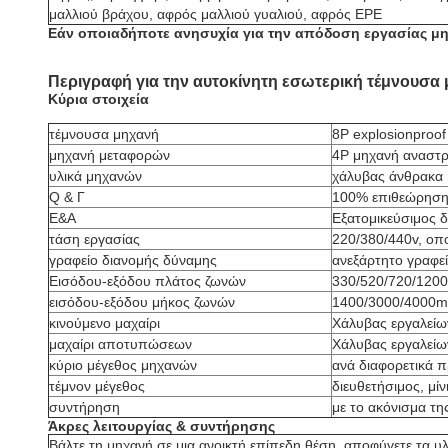
μαλλιού βράχου, αφρός μαλλιού γυαλιού, αφρός EPE
Εάν οποιαδήποτε ανησυχία για την απόδοση εργασίας μηχ
Περιγραφή για την αυτοκίνητη εσωτερική τέμνουσα
Κύρια στοιχεία
τέμνουσα μηχανή
8P explosionproo
μηχανή μεταφορών
4P μηχανή αναστρ
υλικά μηχανών
χάλυβας άνθρακα
Q & Γ
100% επιθεώρηση 
Ε&Α
Εξατομικεύσιμος δ
τάση εργασίας
220/380/440v, οπ
γραφείο διανομής δύναμης
ανεξάρτητο γραφε
Εισόδου-εξόδου πλάτος ζωνών
330/520/720/12
εισόδου-εξόδου μήκος ζωνών
1400/3000/4000mm,
κινούμενο μαχαίρι
Χάλυβας εργαλείων
μαχαίρι αποτυπώσεων
Χάλυβας εργαλείω
κύριο μέγεθος μηχανών
ανά διαφορετικά 
τέμνον μέγεθος
διευθετήσιμος, μί
συντήρηση
με το ακόνισμα τ
Άκρες λειτουργίας & συντήρησης
Βάλτε τη μηχανή σε μια ανοικτή επίπεδη θέση, αποφύγετε τα υ