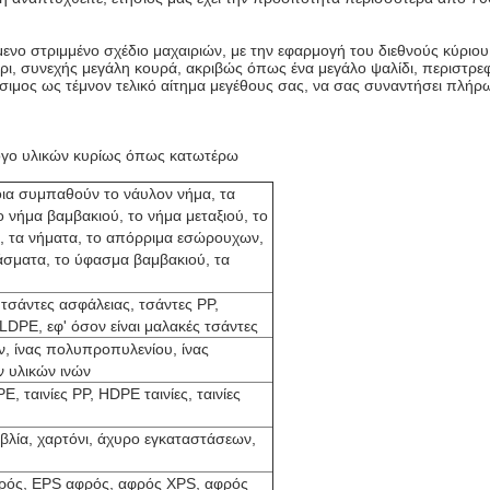
όμενο στριμμένο σχέδιο μαχαιριών, με την εφαρμογή του διεθνούς κύρι
ίρι, συνεχής μεγάλη κουρά, ακριβώς όπως ένα μεγάλο ψαλίδι, περιστρ
σιμος ως τέμνον τελικό αίτημα μεγέθους σας, να σας συναντήσει πλήρω
λογο υλικών κυρίως όπως κατωτέρω
οια συμπαθούν το νάυλον νήμα, τα
ο νήμα βαμβακιού, το νήμα μεταξιού, το
ν, τα νήματα, το απόρριμα εσώρουχων,
φάσματα, το ύφασμα βαμβακιού, τα
 τσάντες ασφάλειας, τσάντες PP,
LDPE, εφ' όσον είναι μαλακές τσάντες
ων, ίνας πολυπροπυλενίου, ίνας
ν υλικών ινών
PE, ταινίες PP, HDPE ταινίες, ταινίες
ιβλία, χαρτόνι, άχυρο εγκαταστάσεων,
ρός, EPS αφρός, αφρός XPS, αφρός