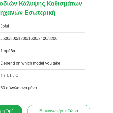
Ποδιών Κάλυψης Καθισμάτων
Μηχανών Εσωτερική
Joful
J500/800/1200/1600/2400/3200
1 ομάδα
Depend on which model you take
T / T, L / C
60 σύνολα ανά μήνα
ερη Τιμή
Επικοινωνήστε Τώρα