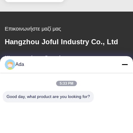
Επικοινωνήστε μαζί μας
Hangzhou Joful Industry Co., Ltd
Ηλεκτρονικό ταχυδρομείο
Ada
ada.zhang@jofulindustry.com
5:33 PM
Η διεύθυνσή μας
Good day, what product are you looking for?
Διεύθυνση
No.1 Rd, περιοχή βιομηχανίας Dongzhou, περιοχή Fuyang, πόλη
Hangzhou, Κίνα, 311400
Τηλεφώνημα