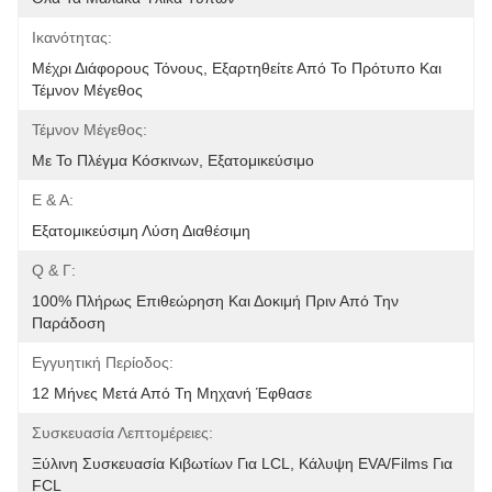
Ικανότητας:
Μέχρι Διάφορους Τόνους, Εξαρτηθείτε Από Το Πρότυπο Και 
Τέμνον Μέγεθος
Τέμνον Μέγεθος:
Με Το Πλέγμα Κόσκινων, Εξατομικεύσιμο
Ε & Α:
Εξατομικεύσιμη Λύση Διαθέσιμη
Q & Γ:
100% Πλήρως Επιθεώρηση Και Δοκιμή Πριν Από Την 
Παράδοση
Εγγυητική Περίοδος:
12 Μήνες Μετά Από Τη Μηχανή Έφθασε
Συσκευασία Λεπτομέρειες:
Ξύλινη Συσκευασία Κιβωτίων Για LCL, Κάλυψη EVA/films Για 
FCL