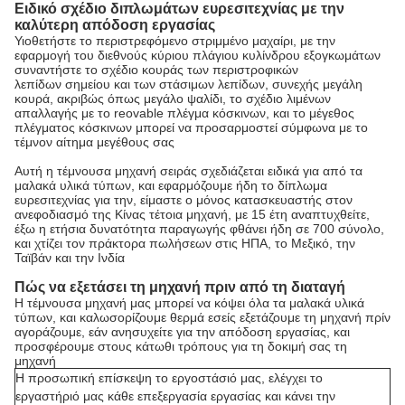
Ειδικό σχέδιο διπλωμάτων ευρεσιτεχνίας με την
καλύτερη απόδοση εργασίας
Υιοθετήστε το περιστρεφόμενο στριμμένο μαχαίρι, με την
εφαρμογή του διεθνούς κύριου πλάγιου κυλίνδρου εξογκωμάτων
συναντήστε το σχέδιο κουράς των περιστροφικών
λεπίδων σημείου και των στάσιμων λεπίδων, συνεχής μεγάλη
κουρά, ακριβώς όπως μεγάλο ψαλίδι, το σχέδιο λιμένων
απαλλαγής με το reovable πλέγμα κόσκινων, και το μέγεθος
πλέγματος κόσκινων μπορεί να προσαρμοστεί σύμφωνα με το
τέμνον αίτημα μεγέθους σας
Αυτή η τέμνουσα μηχανή σειράς σχεδιάζεται ειδικά για από τα
μαλακά υλικά τύπων, και εφαρμόζουμε ήδη το δίπλωμα
ευρεσιτεχνίας για την, είμαστε ο μόνος κατασκευαστής στον
ανεφοδιασμό της Κίνας τέτοια μηχανή, με 15 έτη αναπτυχθείτε,
έξω η ετήσια δυνατότητα παραγωγής φθάνει ήδη σε 700 σύνολο,
και χτίζει τον πράκτορα πωλήσεων στις ΗΠΑ, το Μεξικό, την
Ταϊβάν και την Ινδία
Πώς να εξετάσει τη μηχανή πριν από τη διαταγή
Η τέμνουσα μηχανή μας μπορεί να κόψει όλα τα μαλακά υλικά
τύπων, και καλωσορίζουμε θερμά εσείς εξετάζουμε τη μηχανή πρίν
αγοράζουμε, εάν ανησυχείτε για την απόδοση εργασίας, και
προσφέρουμε στους κάτωθι τρόπους για τη δοκιμή σας τη
μηχανή
Η προσωπική επίσκεψη το εργοστάσιό μας, ελέγχει το
εργαστήριό μας κάθε επεξεργασία εργασίας και κάνει την