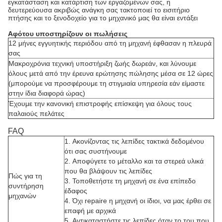
εγκατάσταση και κατάρτιση των εργαζομένων σας, η
δευτερεύουσα ακριβώς ανάγκη σας τακτοποιεί το εισιτήριο
πτήσης και το ξενοδοχείο για το μηχανικό μας θα είναι εντάξει
Αφότου υποστηρίζουν οι πωλήσεις
12 μήνες εγγυητικής περιόδου από τη μηχανή έφθασαν η πλευρά
σας
Μακροχρόνια τεχνική υποστήριξη ζωής δωρεάν, και λύνουμε
όλους μετά από την έρευνα ερώτησης πώλησης μέσα σε 12 ώρες
(μπορούμε να προσφέρουμε τη στιγμιαία υπηρεσία εάν είμαστε
στην ίδια διαφορά ώρας)
Έχουμε την κανονική επιστροφής επίσκεψη για όλους τους
παλαιούς πελάτες
FAQ
1.
Ακονίζοντας τις λεπίδες τακτικά δεδομένου
ότι σας συστήνουμε
2.
Αποφύγετε το μέταλλο και τα στερεά υλικά
που θα βλάψουν τις λεπίδες
Πώς για τη
3.
Τοποθετήστε τη μηχανή σε ένα επίπεδο
συντήρηση
έδαφος
μηχανών
4.
Όχι repaire η μηχανή οι ίδιοι, να μας έρθει σε
επαφή με αρχικά
5.
Αντικαταστήστε τις λεπίδες όταν το του που