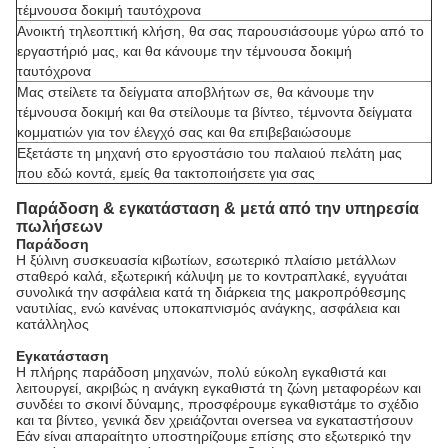
τέμνουσα δοκιμή ταυτόχρονα
Ανοικτή τηλεοπτική κλήση, θα σας παρουσιάσουμε γύρω από το
εργαστήριό μας, και θα κάνουμε την τέμνουσα δοκιμή
ταυτόχρονα
Μας στείλετε τα δείγματα αποβλήτων σε, θα κάνουμε την
τέμνουσα δοκιμή και θα στείλουμε τα βίντεο, τέμνοντα δείγματα
κομματιών για τον έλεγχό σας και θα επιβεβαιώσουμε
Εξετάστε τη μηχανή στο εργοστάσιο του παλαιού πελάτη μας
που εδώ κοντά, εμείς θα τακτοποιήσετε για σας
Παράδοση & εγκατάσταση & μετά από την υπηρεσία
πωλήσεων
Παράδοση
Η ξύλινη συσκευασία κιβωτίων, εσωτερικό πλαίσιο μετάλλων
σταθερό καλά, εξωτερική κάλυψη με το κοντραπλακέ, εγγυάται
συνολικά την ασφάλεια κατά τη διάρκεια της μακροπρόθεσμης
ναυτιλίας, ενώ κανένας υποκαπνισμός ανάγκης, ασφάλεια και
κατάλληλος
Εγκατάσταση
Η πλήρης παράδοση μηχανών, πολύ εύκολη εγκαθιστά και
λειτουργεί, ακριβώς η ανάγκη εγκαθιστά τη ζώνη μεταφορέων και
συνδέει το σκοινί δύναμης, προσφέρουμε εγκαθιστάμε το σχέδιο
και τα βίντεο, γενικά δεν χρειάζονται oversea να εγκαταστήσουν
Εάν είναι απαραίτητο υποστηρίζουμε επίσης στο εξωτερικό την