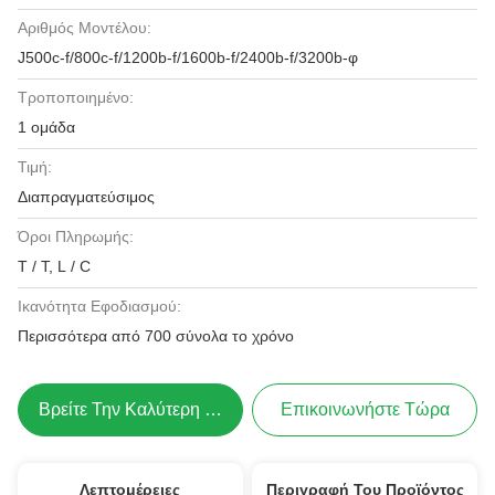
Αριθμός Μοντέλου:
J500c-f/800c-f/1200b-f/1600b-f/2400b-f/3200b-φ
Τροποποιημένο:
1 ομάδα
Τιμή:
Διαπραγματεύσιμος
Όροι Πληρωμής:
T / T, L / C
Ικανότητα Εφοδιασμού:
Περισσότερα από 700 σύνολα το χρόνο
Βρείτε Την Καλύτερη Τιμή
Επικοινωνήστε Τώρα
Λεπτομέρειες
Περιγραφή Του Προϊόντος