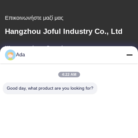
Επικοινωνήστε μαζί μας
Hangzhou Joful Industry Co., Ltd
Ηλεκτρονικό ταχυδρομείο
Ada
ada.zhang@jofulindustry.com
4:22 AM
Η διεύθυνσή μας
Good day, what product are you looking for?
Διεύθυνση
No.1 Rd, περιοχή βιομηχανίας Dongzhou, περιοχή Fuyang, πόλη
Hangzhou, Κίνα, 311400
Τηλεφώνημα
86-571-63559816