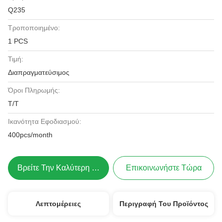
Q235
Τροποποιημένο:
1 PCS
Τιμή:
Διαπραγματεύσιμος
Όροι Πληρωμής:
Τ/Τ
Ικανότητα Εφοδιασμού:
400pcs/month
Βρείτε Την Καλύτερη Τιμή
Επικοινωνήστε Τώρα
Λεπτομέρειες
Περιγραφή Του Προϊόντος