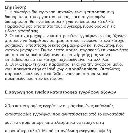
Σημείωση:
1.
Η ανωτέρω διαμόρφωση μηχανών είναι η τυποποιημένη
διαμόρφωση του εργοστασίου μας, και η συγκεκριμένη
διαμόρφωση θα είναι διαφορετική για τα διαφορετικά υλικά.
Παρακαλώ μας απαιτήστε τους συγκεκριμένους όρους ή τις
ειδικές απαιτήσεις.
2. Οι κάτοχοι μαχαιριών καταστροφέων εγγράφων ενιαίος-άξονων
μπορούν να διαιρεθούν σε τρεις τύπους: ενωμένοι στενά κάτοχοι
μαχαιριών, αποσπάσιμοι κάτοχοι μαχαιριών και ενσωματωμένοι
κάτοχοι μαχαιριών. Για τις λεπτομέρειες, παρακαλώ επικοινωνήστε
με το προσωπικό πωλήσεων της επιχείρησής μας για να
επιβεβαιώσετε ότι οι κάτοχοι μαχαιριών είναι κατάλληλοι.
3. Οι ανωτέρω τεχνικές παράμετροι είναι για την αναφορά μόνο,
και υπόκεινται στην αλλαγή χωρίς προειδοποίηση. Οι πελάτες
παρακαλώ καλούν και επιβεβαιώνουν με το προσωπικό
πωλήσεών μας πρίν διατάζουν.
Εισαγωγή του ενιαίου καταστροφέα εγγράφων άξονων
XR ο καταστροφέας εγγράφων σειράς είναι ένας καθολικός
καταστροφέας εγγράφων που αναπτύσσεται από το εργοστάσιό
μας, το οποίο μπορεί αποτελεσματικά να τεμαχίσει τα
περισσότερα υλικά. Μικρή κατανάλωση ενέργειας, υψηλή