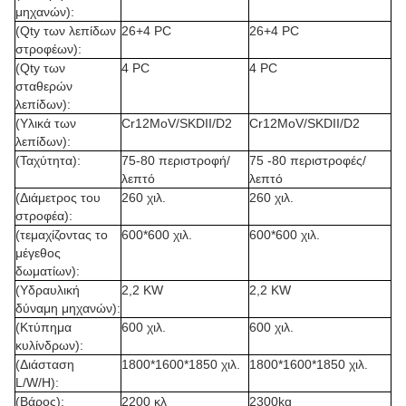
μηχανών):
(Qty των λεπίδων
26+4 PC
26+4 PC
στροφέων):
(Qty των
4 PC
4 PC
σταθερών
λεπίδων):
(Υλικά των
Cr12MoV/SKDII/D2
Cr12MoV/SKDII/D2
λεπίδων):
(Ταχύτητα):
75-80 περιστροφή/
75 -80 περιστροφές/
λεπτό
λεπτό
(Διάμετρος του
260 χιλ.
260 χιλ.
στροφέα):
(τεμαχίζοντας το
600*600 χιλ.
600*600 χιλ.
μέγεθος
δωματίων):
(Υδραυλική
2,2 KW
2,2 KW
δύναμη μηχανών):
(Κτύπημα
600 χιλ.
600 χιλ.
κυλίνδρων):
(Διάσταση
1800*1600*1850 χιλ.
1800*1600*1850 χιλ.
L/W/H):
(Βάρος):
2200 κλ
2300kg