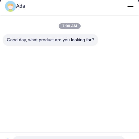
Ada
ada.zhang@jofulindustry.com
7:00 AM
Η διεύθυνσή μας
Good day, what product are you looking for?
Διεύθυνση
No.1 Rd, περιοχή βιομηχανίας Dongzhou, περιοχή Fuyang, πόλη
Hangzhou, Κίνα, 311400
Τηλεφώνημα
86-571-63559816
Πολιτική απορρήτου
|
Sitemap
Κίνα Καλό Ποιότητα καταστροφέας εγγράφων βιομηχανικών
αποβλήτων Προμηθευτής. -2026 Hangzhou Joful Industry Co.,