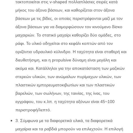
τακτοποιείται στις v-shaped πολλαπλάσιες σειρές κατά
μήκος του άξονα βάσεων, και καθορίζεται στον άξονα
βάσεων με τις βίδες, οι οποίες περιστρέφονται μαζί με τον
άξονα βάσεων για να διαμορφώσουν τον κινούμενο δίσκο
μαχαιριών. Το στατικό μαχαίρι καθορίζει δύο ομάδες, στο
ράφι. Το υλικό οδηγείται στο κεφάλι κοπτών από τον
οριζόντιο υδραυλικό κύλινδρο. Η ταχύτητα είναι σταθερή και
διευθετήσιμη, και η propulsive δύναμη είναι μεγάλη και
ακόμα και. Κατάλληλοι για την αποκατάσταση των μαζικών
στερεών υλικών, των ανώμαλων πυρίμαχων υλικών, των
πλαστικών εμπορευματοκιβωτίων και των πλαστικών
βαρελιών, των σωλήνων, της ταινίας, της ίνας, του
εγγράφου, του κ.λπ. η ταχύτητα αξόνων είναι 45~100
περιστροφή/λεπτό.
3. Σύμφωνα με τα διαφορετικά υλικά, τα διαφορετικά
μαχαίρια και τα ραβδιά μπορούν να επιλεχτούν. Η επιλογή