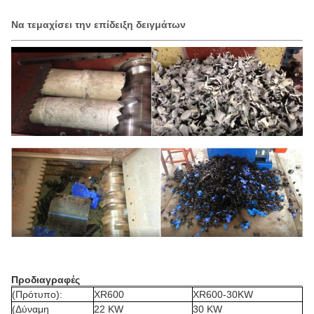
Να τεμαχίσει την επίδειξη δειγμάτων
Προδιαγραφές
(Πρότυπο):
XR600
XR600-30KW
(Δύναμη
22 KW
30 KW