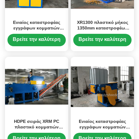
Ενιαίος καταστροφέας
XR1300 πλαστικό μήκος
εγγράφων κομματιών
1350mm καταστροφέων
άξονων πλαστικός,
εγγράφων κομματιών
πλαστική μεγάλη
υλικών κύβων μηχανή
Βρείτε την καλύτερη
Βρείτε την καλύτερη
προώθηση μηχανών
75KW
τιμή
τιμή
ανακύκλωσης
HDPE σειράς XRM PC
Ενιαίος καταστροφέας
πλαστικό κομματιών
εγγράφων κομματιών
μέγεθος παραγωγής
άξονων πλαστικός,
καταστροφέων εγγράφων
πλαστικός θραυστήρας
Βρείτε την καλύτερη
Βρείτε την καλύτερη