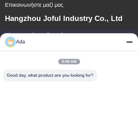
Επικοινωνήστε μαζί μας
Hangzhou Joful Industry Co., Ltd
Ηλεκτρονικό ταχυδρομείο
Ada
ada.zhang@jofulindustry.com
9:46 AM
Η διεύθυνσή μας
Good day, what product are you looking for?
Διεύθυνση
No.1 Rd, περιοχή βιομηχανίας Dongzhou, περιοχή Fuyang, πόλη
Hangzhou, Κίνα, 311400
Τηλεφώνημα
86-571-63559816