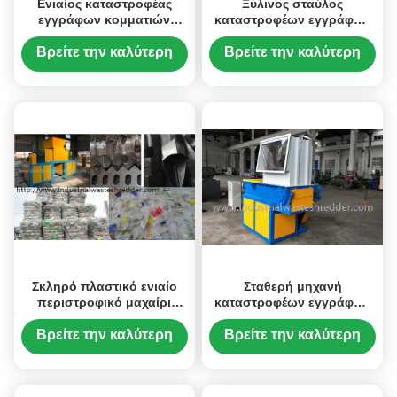
Ενιαίος καταστροφέας
Ξύλινος σταύλος
εγγράφων κομματιών
καταστροφέων εγγράφων
άξονων σκληρός
άξονων πιάτων/φραγμών
πλαστικός, HDPE πλαστική
ενιαίος που τρέχει το
Βρείτε την καλύτερη
Βρείτε την καλύτερη
ομαλή ταχύτητα
υδραυλικό σύστημα
τιμή
τιμή
καταστροφέων εγγράφων
τροφοδοσίας
σωλήνων
Σκληρό πλαστικό ενιαίο
Σταθερή μηχανή
περιστροφικό μαχαίρι
καταστροφέων εγγράφων
καταστροφέων εγγράφων
της Pet, ενιαία ασφαλής
άξονων για το δέμα
λειτουργία καταστροφέων
Βρείτε την καλύτερη
Βρείτε την καλύτερη
μπουκαλιών της PET
εγγράφων μπουκαλιών
τιμή
τιμή
άξονων πλαστική