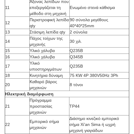
Άξονας λεπίδων που
11
επεξεργάζεται τη
Ενωμένο στενά κάθισμα
μέθοδο στη μηχανή
Περιστροφική λεπίδα
90 σύνολα μεγέθους
12
qty
40*40*25mm
13
Στάσιμη λεπίδα qty
2 σύνολα
Πάχος τοίχων της
14
30 χιλ.
μηχανής
15
Υλικό χάλυβα
Q235B
16
Υλικό χάλυβα
Q345B
Υλικό
17
Q235B
υποστηριγμάτων
18
Κινητήρια δύναμη
75 KW 4P 380V50Hz 3Ph
Καθαρό βάρος
20
8 τόνοι
μηχανών
Ηλεκτρική διαμόρφωση
Πρόγραμμα
21
προστασίας
TP44
μηχανών
Διάσημο κινεζικό εμπορικό
Εμπορικό σήμα
22
σήμα Xi'an Sima ή ωχρή
μηχανών
μηχανή γιαγιάδων