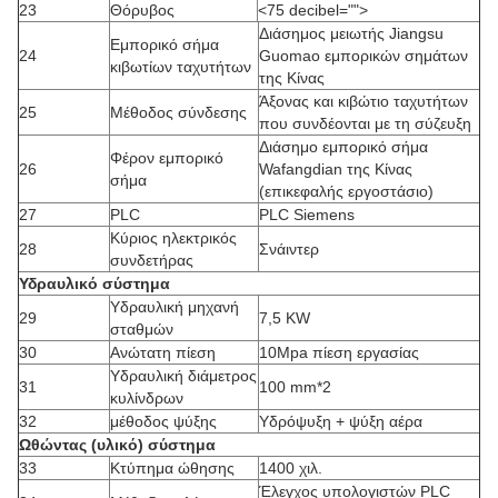
23
Θόρυβος
<75 decibel="">
Διάσημος μειωτής Jiangsu
Εμπορικό σήμα
24
Guomao εμπορικών σημάτων
κιβωτίων ταχυτήτων
της Κίνας
Άξονας και κιβώτιο ταχυτήτων
25
Μέθοδος σύνδεσης
που συνδέονται με τη σύζευξη
Διάσημο εμπορικό σήμα
Φέρον εμπορικό
26
Wafangdian της Κίνας
σήμα
(επικεφαλής εργοστάσιο)
27
PLC
PLC Siemens
Κύριος ηλεκτρικός
28
Σνάιντερ
συνδετήρας
Υδραυλικό σύστημα
Υδραυλική μηχανή
29
7,5 KW
σταθμών
30
Ανώτατη πίεση
10Mpa πίεση εργασίας
Υδραυλική διάμετρος
31
100 mm*2
κυλίνδρων
32
μέθοδος ψύξης
Υδρόψυξη + ψύξη αέρα
Ωθώντας (υλικό) σύστημα
33
Κτύπημα ώθησης
1400 χιλ.
Έλεγχος υπολογιστών PLC