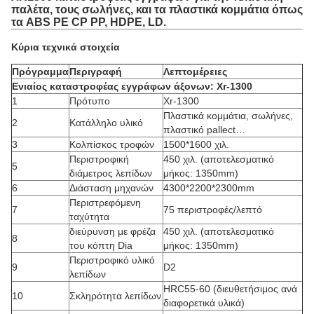
παλέτα, τους σωλήνες, και τα πλαστικά κομμάτια όπως
τα ABS PE CP PP, HDPE, LD.
Κύρια τεχνικά στοιχεία
Πρόγραμμα
Περιγραφή
Λεπτομέρειες
Ενιαίος καταστροφέας εγγράφων άξονων: Xr-1300
1
Πρότυπο
Xr-1300
Πλαστικά κομμάτια, σωλήνες,
2
Κατάλληλο υλικό
πλαστικό pallect…
3
Κολπίσκος τροφών
1500*1600 χιλ.
Περιστροφική
450 χιλ. (αποτελεσματικό
5
διάμετρος λεπίδων
μήκος: 1350mm)
6
Διάσταση μηχανών
4300*2200*2300mm
Περιστρεφόμενη
7
75 περιστροφές/λεπτό
ταχύτητα
διεύρυνση με φρέζα
450 χιλ. (αποτελεσματικό
8
του κόπτη Dia
μήκος: 1350mm)
Περιστροφικό υλικό
9
D2
λεπίδων
HRC55-60 (διευθετήσιμος ανά
10
Σκληρότητα λεπίδων
διαφορετικά υλικά)